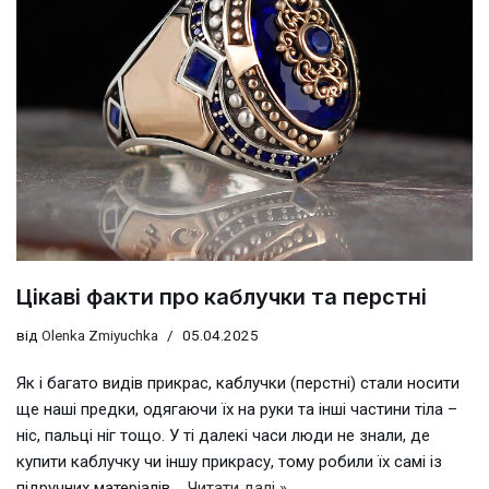
Цікаві факти про каблучки та перстні
від
Olenka Zmiyuchka
05.04.2025
Як і багато видів прикрас, каблучки (перстні) стали носити
ще наші предки, одягаючи їх на руки та інші частини тіла –
ніс, пальці ніг тощо. У ті далекі часи люди не знали, де
купити каблучку чи іншу прикрасу, тому робили їх самі із
підручних матеріалів,…
Читати далі »