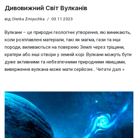
Дивовижний Світ Вулканів
від
Olenka Zmiyuchka
03.11.2023
Вулкани – це природні геологічні утворення, які виникають,
коли розплавлені матеріали, такі як магма, гази та інші
породи, виливаються на поверхню Землі через тріщини,
кратери або інші отвори у земній корі. Вулкани можуть бути
дуже активними та небезпечними природними явищами,
виверження вулкана може мати серйозні…
Читати далі »