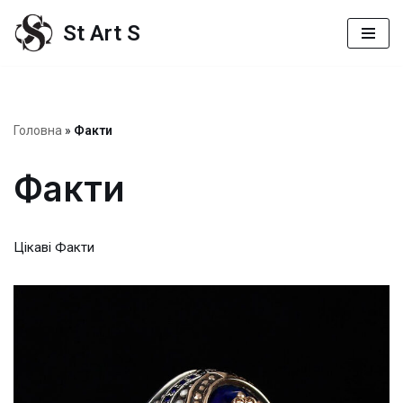
St Art S
Перейти
до
вмісту
Головна
»
Факти
Факти
Цікаві Факти