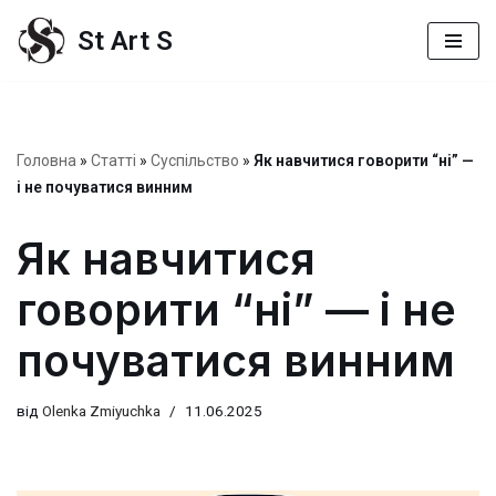
St Art S
Перейти
до
вмісту
Головна
»
Статті
»
Суспільство
»
Як навчитися говорити “ні” —
і не почуватися винним
Як навчитися
говорити “ні” — і не
почуватися винним
від
Olenka Zmiyuchka
11.06.2025