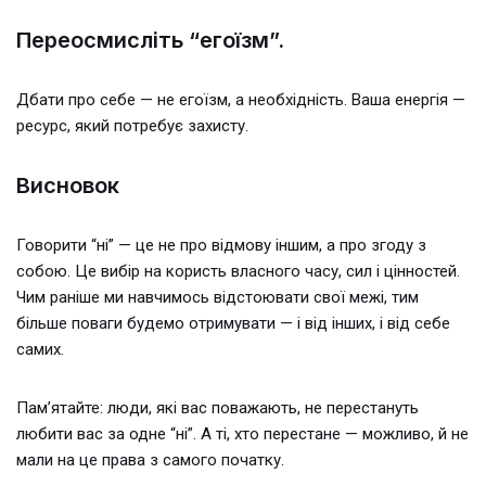
Переосмисліть “егоїзм”.
Дбати про себе — не егоїзм, а необхідність. Ваша енергія —
ресурс, який потребує захисту.
Висновок
Говорити “ні” — це не про відмову іншим, а про згоду з
собою. Це вибір на користь власного часу, сил і цінностей.
Чим раніше ми навчимось відстоювати свої межі, тим
більше поваги будемо отримувати — і від інших, і від себе
самих.
Пам’ятайте: люди, які вас поважають, не перестануть
любити вас за одне “ні”. А ті, хто перестане — можливо, й не
мали на це права з самого початку.