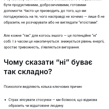
бути продуктивними, доброзичливими, готовими
допомогти. Часто це призводить до того, що ми
погоджуємось на те, чого насправді не хочемо — лише б не
образити, не розчарувати або не виглядати “егоїстами”.
Але кожне “так” для когось іншого — це потенційне “ні”
собі. І з часом це накопичується: знижується рівень енергії,
зростає тривожність, з’являється вигорання.
Чому сказати “ні” буває
так складно?
Психологи виділяють кілька ключових причин:
Страх зіпсувати стосунки — ми боїмося, що відмова
образить чи відштовхне людину.