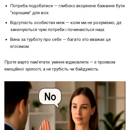
Потреба подобатися — глибоко вкорінене бажання бути
“хорошим” для всіх.
Відсутність особистих меж — коли ми не розуміємо, де
закінчуються чужі потреби і починаються наші.
Вина за турботу про себе — багато хто вважає це
егоїзмом.
Проте варто пам’ятати: уміння відмовляти — є проявом
емоційної зрілості, а не грубість чи байдужість.