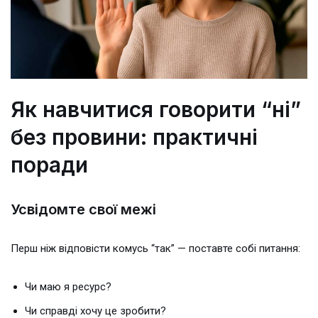
Як навчитися говорити “ні”
без провини: практичні
поради
Усвідомте свої межі
Перш ніж відповісти комусь “так” — поставте собі питання:
Чи маю я ресурс?
Чи справді хочу це зробити?